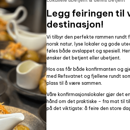
Lokalleie ubetjent & delvis betjent
Legg feiringen til 
destinasjon!
Vi tilbyr den perfekte rammen rundt 
norsk natur, lyse lokaler og gode uteo
føles både avslappet og spesiell. He
ønsker det betjent eller ubetjent.
Hos oss får både konfirmanten og gje
med Refsvatnet og fjellene rundt som
plass til å være sammen.
Våre konfirmasjonslokaler gjør det en
hånd om det praktiske – fra mat til ti
på det viktigste: å feire den store da