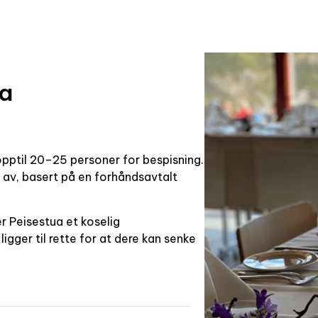
ua
 opptil 20–25 personer for bespisning.
 av, basert på en forhåndsavtalt
r Peisestua et koselig
igger til rette for at dere kan senke