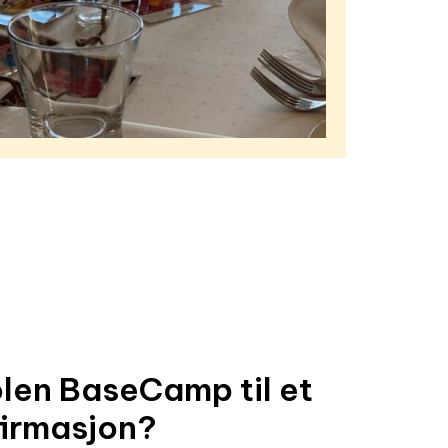
olen BaseCamp til et
firmasjon?