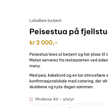
Lokalleie betjent
Peisestua på fjellst
kr 3 000,-
Peisestua leies ut betjent og har plass til
Maten serveres fra restauranten ved siden
meny.
Med peis, kakebord og en lun atmosfære e
konfirmasjonslokale med catering, der alt l
skuldrene og nyte dagen sammen.
Moderne AV –
utstyr