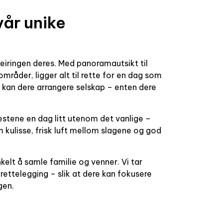
vår unike
feiringen deres. Med panoramautsikt til
mråder, ligger alt til rette for en dag som
r kan dere arrangere selskap – enten dere
stene en dag litt utenom det vanlige –
 kulisse, frisk luft mellom slagene og god
kelt å samle familie og venner. Vi tar
lrettelegging – slik at dere kan fokusere
gen.