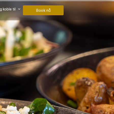
 koble til
Book nå