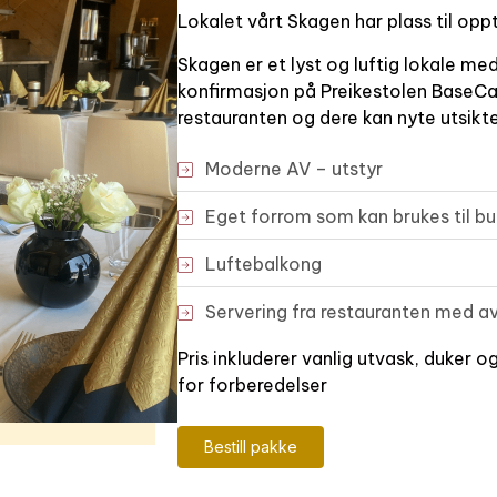
Lokalet vårt Skagen har plass til oppt
Skagen er et lyst og luftig lokale me
konfirmasjon på Preikestolen BaseCa
restauranten og dere kan nyte utsikt
Moderne AV –
utstyr
Eget forrom som kan brukes til b
Luftebalkong
Servering fra restauranten med a
Pris inkluderer vanlig utvask, duker o
for forberedelser
Bestill pakke