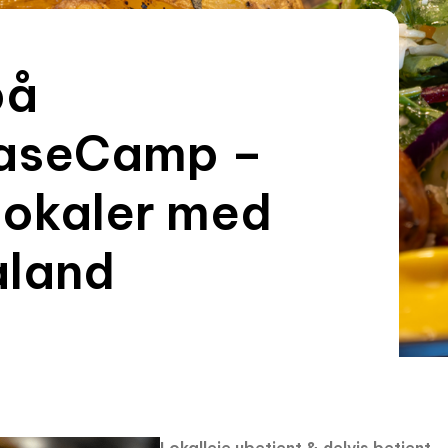
på
BaseCamp –
lokaler med
aland