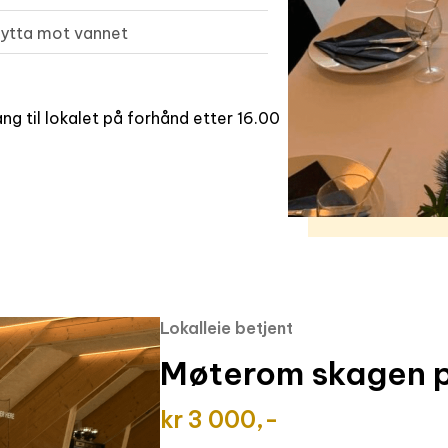
hytta mot vannet
ang til lokalet på forhånd etter 16.00
Lokalleie betjent
Møterom skagen på
kr 3 000,-