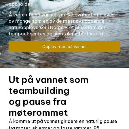
oppholdet.
Å være ute på vannet ved Refsvatnet oppleves
av mange som en av de mest avslappende
naturopplevelser i Norge – et pusterom der
tempoet senkes og samtalene får flyte fritt.
Opplev roen på vannet
Ut på vannet som
teambuilding
og pause fra
møterommet
Å komme ut på vannet gir dere en naturlig pause
fra møter, skjermer og faste rammer. På