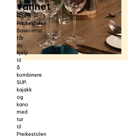
vannet
Hos
Preikestolen
Basecamp
får
du
hjelp
til
å
kombinere
SUP,
kajakk
og
kano
med
tur
til
Preikestolen